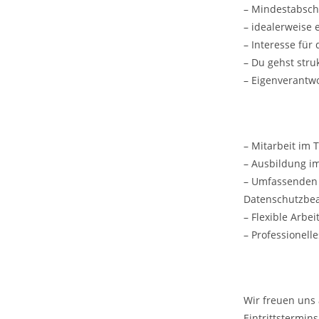
– Mindestabsch
– idealerweise
– Interesse für 
– Du gehst stru
– Eigenverantwo
– Mitarbeit im 
– Ausbildung i
– Umfassenden E
Datenschutzbea
– Flexible Arb
– Professionel
Wir freuen uns
Eintrittstermins