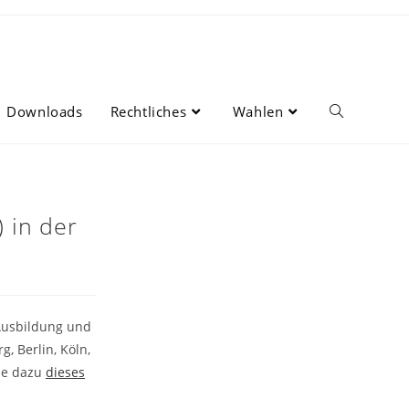
Downloads
Rechtliches
Wahlen
Website-
Suche
 in der
umschalten
 Ausbildung und
, Berlin, Köln,
ehe dazu
dieses