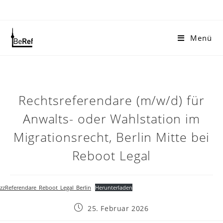
Zum
Inhalt
springen
Menü
Rechtsreferendare (m/w/d) für
Anwalts- oder Wahlstation im
Migrationsrecht, Berlin Mitte bei
Reboot Legal
zzReferendare_Reboot_Legal_Berlin
Herunterladen
Beitrag
25. Februar 2026
veröffentlicht: