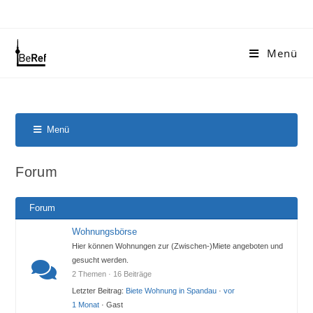
Zum
Inhalt
springen
Menü
Menü
Forum-
Navigation
Forum
Forum
Wohnungsbörse
Hier können Wohnungen zur (Zwischen-)Miete angeboten und
gesucht werden.
2 Themen · 16 Beiträge
Letzter Beitrag:
Biete Wohnung in Spandau
·
vor
1 Monat
· Gast