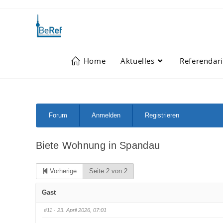
Zum
Inhalt
springen
Home
Aktuelles
Referendari
Forum-
Forum
Anmelden
Registrieren
Navigation
Biete Wohnung in Spandau
Vorherige
Seite 2 von 2
Gast
#11
· 23. April 2026, 07:01