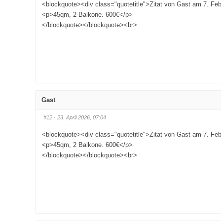
<blockquote><div class="quotetitle">Zitat von Gast am 7. Fe
<p>45qm, 2 Balkone. 600€</p>
</blockquote></blockquote><br>
Gast
#12
· 23. April 2026, 07:04
<blockquote><div class="quotetitle">Zitat von Gast am 7. Fe
<p>45qm, 2 Balkone. 600€</p>
</blockquote></blockquote><br>