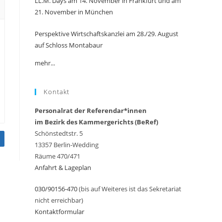
LL.M. Days am 14. November in Frankfurt und am
21. November in München
Perspektive Wirtschaftskanzlei am 28./29. August
auf Schloss Montabaur
mehr...
Kontakt
Personalrat der Referendar*innen
im Bezirk des Kammergerichts (BeRef)
Schönstedtstr. 5
13357 Berlin-Wedding
Räume 470/471
Anfahrt & Lageplan
030/90156-470
(bis auf Weiteres ist das Sekretariat
nicht erreichbar)
Kontaktformular