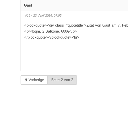
Gast
#13
· 23. April 2026, 07:05
<blockquote><div class="quotetitle">Zitat von Gast am 7. Fe
<p>45qm, 2 Balkone. 600€</p>
</blockquote></blockquote><br>
Vorherige
Seite 2 von 2